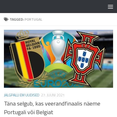
Skip to content
TAGGED:
PORTUGAL
JALGPALLI EM UUDISED
27. JUUNI 2021
Täna selgub, kas veerandfinaalis näeme
Portugali või Belgiat