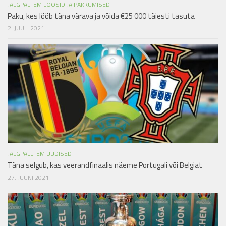
JALGPALI EM LOOSID JA PAKKUMISED
Paku, kes lööb täna värava ja võida €25 000 täiesti tasuta
2. JUULI 2021
JALGPALLI EM UUDISED
Täna selgub, kas veerandfinaalis näeme Portugali või Belgiat
27. JUUNI 2021