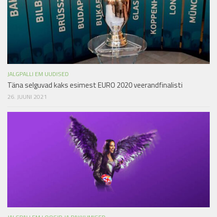
JALGPALLI EM UUDISED
Täna selguvad kaks esimest EURO 2020 veerandfinalisti
26. JUUNI 2021