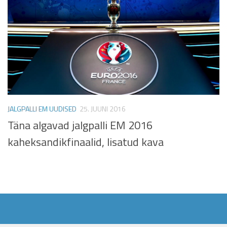
JALGPALLI EM UUDISED
25. JUUNI 2016
Täna algavad jalgpalli EM 2016
kaheksandikfinaalid, lisatud kava