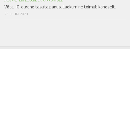
JALGPALI EM LOOSID JA PAKKUMISED
Võta 10-eurone tasuta panus. Laekumine toimub koheselt.
23. JUUNI 2021